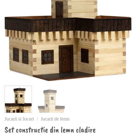
Jucarii si Jocuri
/
Jucarii de lemn
Set constructie din lemn cladire