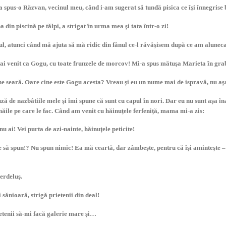
-a spus-o Răzvan, vecinul meu, când i-am sugerat să tundă pisica ce își înnegrise
a din piscină pe tălpi, a strigat în urma mea și tata într-o zi!
cul, atunci când mă ajuta să mă ridic din fânul ce-l răvășisem după ce am aluneca
 ai venit ca Gogu, cu toate frunzele de morcov! Mi-a spus mătușa Marieta în gra
e seară. Oare cine este Gogu acesta? Vreau și eu un nume mai de ispravă, nu aș
de nazbâtiile mele și îmi spune că sunt cu capul în nori. Dar eu nu sunt așa în
ăile pe care le fac. Când am venit cu hăinuțele ferfeniță, mama mi-a zis:
nu ai! Vei purta de azi-nainte, hăinuțele peticite!
e să spun!? Nu spun nimic! Ea mă ceartă, dar zâmbește, pentru că își amintește –
erdeluș.
 sănioară, strigă prietenii din deal!
etenii să-mi facă galerie mare și…