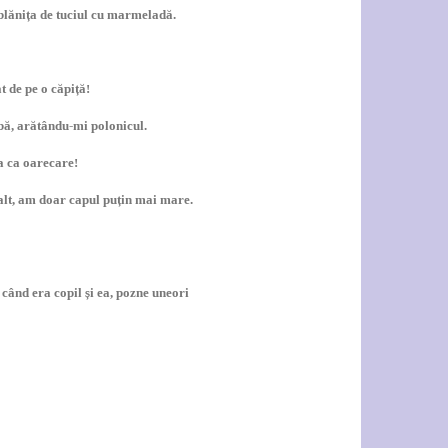
 blănița de tuciul cu marmeladă.
t de pe o căpiță!
bă, arătându-mi polonicul.
a ca oarecare!
alt, am doar capul puțin mai mare.
 când era copil și ea, pozne uneori