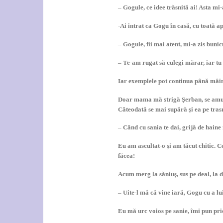
– Gogule, ce idee trăsnită ai! Asta mi
-Ai intrat ca Gogu în casă, cu toată ap
– Gogule, fii mai atent, mi-a zis buni
– Te-am rugat să culegi mărar, iar tu
Iar exemplele pot continua până mâin
Doar mama mă strigă Șerban, se amuză 
Câteodată se mai supără și ea pe trasn
– Când cu sania te dai, grijă de haine 
Eu am ascultat-o și am tăcut chitic. C
făcea!
Acum merg la săniuș, sus pe deal, la d
– Uite-l mă că vine iară, Gogu cu a lui
Eu mă urc voios pe sanie, îmi pun pri