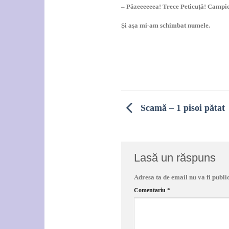
– Păzeeeeeea! Trece Peticuță! Campio
Și așa mi-am schimbat numele.
Scamă – 1 pisoi pătat
Lasă un răspuns
Adresa ta de email nu va fi publi
Comentariu
*