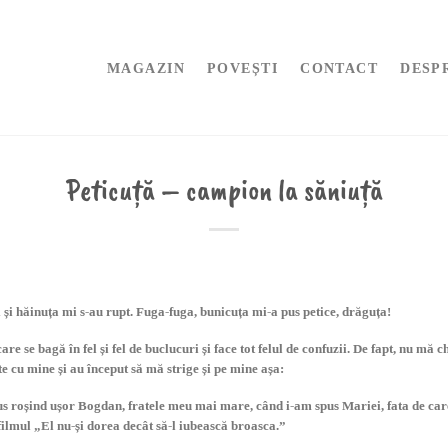
MAGAZIN
POVEȘTI
CONTACT
DESP
Peticuță – campion la săniuță
și hăinuța mi s-au rupt. Fuga-fuga, bunicuța mi-a pus petice, drăguța!
re se bagă în fel și fel de buclucuri și face tot felul de confuzii. De fapt, nu mă
e cu mine și au început să mă strige și pe mine așa:
s roșind ușor Bogdan, fratele meu mai mare, când i-am spus Mariei, fata de care 
filmul „El nu-și dorea decât să-l iubească broasca.”