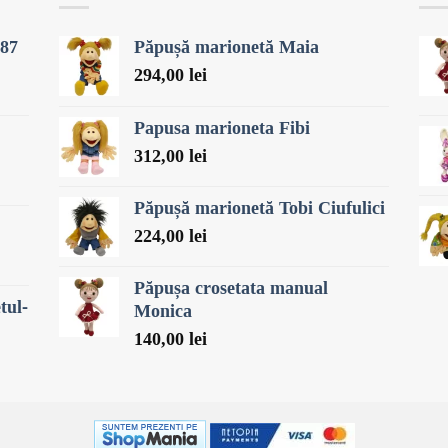
287
Păpușă marionetă Maia
294,00
lei
Papusa marioneta Fibi
312,00
lei
Păpușă marionetă Tobi Ciufulici
224,00
lei
Păpușa crosetata manual
tul-
Monica
140,00
lei