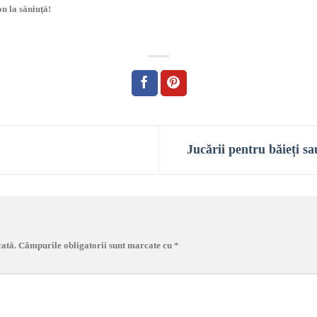
n la săniuță!
Jucării pentru băieți sa
cată.
Câmpurile obligatorii sunt marcate cu
*