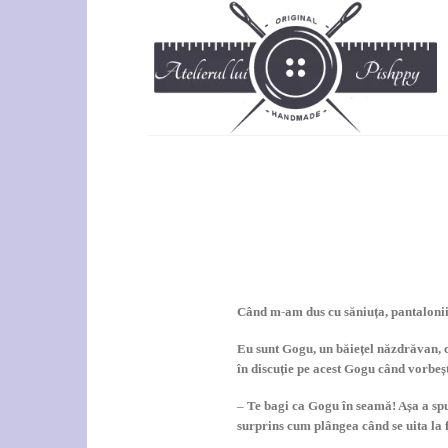
Skip
to
content
Când m-am dus cu săniuța, pantalonii 
Eu sunt Gogu, un băiețel năzdrăvan, ca
în discuție pe acest Gogu când vorbeșt
– Te bagi ca Gogu în seamă! Așa a spu
surprins cum plângea când se uita la 