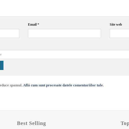
Email
*
Site web
 reduce spamul.
Află cum sunt procesate datele comentariilor tale
.
Best Selling
To